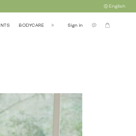
English
Sign in
ENTS
BODYCARE
GIFTING
企業禮贈
OUR STORY