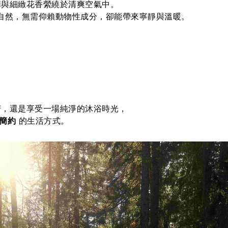
樺與細緻花香縈繞於清爽空氣中。
自然，無需仰賴動物性成分，
卻能帶來寧靜與溫暖。
芳，
還是享受一場純淨的沐浴時光，
簡約
的生活方式。