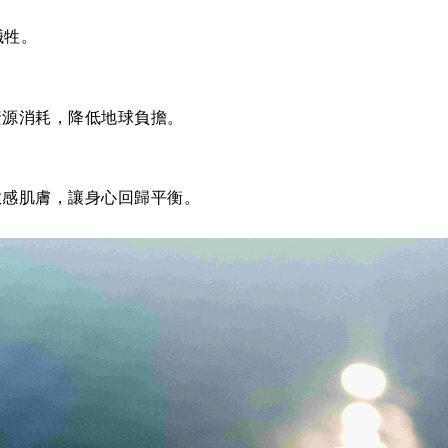
犧牲。
資源消耗，
降低地球負擔。
敏感肌膚，
讓身心回歸平衡。