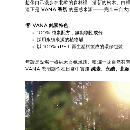
想像自己漫步在北歐的森林裡，清新的松木、
白
這正是
VANA 香氛
的靈感來源——完全來自大
🌍
VANA 純素特色
100% 純素配方，無動物性成分
採用永續來源的植物蠟
以 100% rPET 再生塑料製成的環保包裝
無論是點燃一盞純素香氛蠟燭、噴灑一抹自然芬
VANA 都能讓你在日常中實踐
純素、永續、北歐