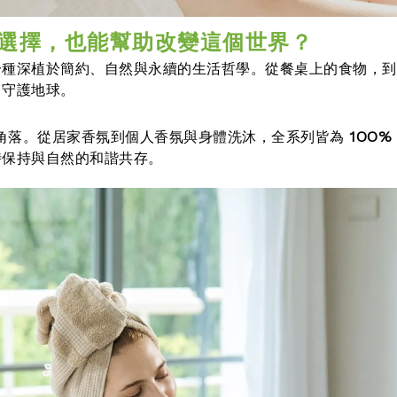
選擇，也能幫助改變這個世界？
一種深植於簡約、
自然與永續的生活哲學。從餐桌上的食物，
到
、守護地球。
角落。
從居家香氛到個人香氛與身體洗沐，全系列皆為
100%
時保持與自然的和諧共存。