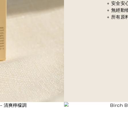
+ 安全
+ 無經動物
+ 所有原