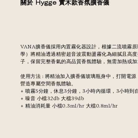
關於 Hygge 實木款香氛擴香儀
VANA擴香儀採用內置霧化器設計，根據二流噴霧
學）將精油透過精密超音波震動盪霧化為細膩且高度
子，保留完整香氣的高品質香氛體驗，無需加熱或加
使用方法 : 將精油加入擴香儀玻璃瓶身中，打開電
營造專屬空間香氛體驗。
+ 噴霧5分鐘，休息3分鐘，3小時內循環，3小時到
+ 噪音 小檔32db 大檔39db
+ 精油消耗量 小檔0.3ml/hr 大檔0.8ml/hr