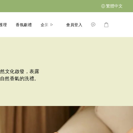
繁體中文
會員登入
護理
香氛獻禮
企業禮贈
故事系列
部落格
然文化啟發，表露
抱自然香氣的洗禮。