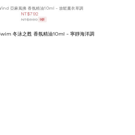
 Wind 亞麻風拂 香氛精油10ml - 放鬆薰衣草調
NT$792
NT$880
9折