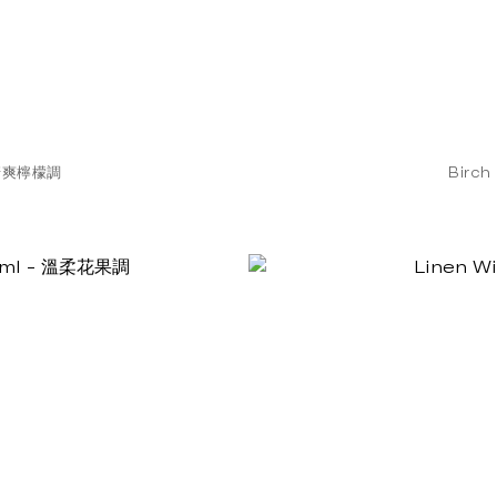
 清爽檸檬調
Birc