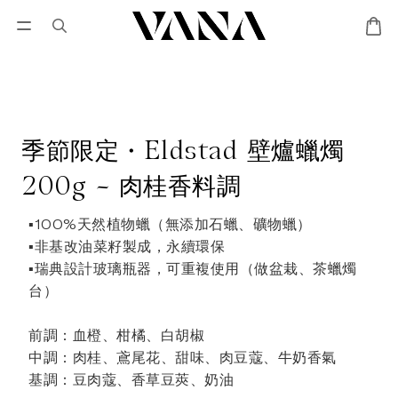
會員登入
優惠專區
Lisa Larson聯名專區
季節限定・Eldstad 壁爐蠟燭
200g - 肉桂香料調
▪️100%天然植物蠟（無添加石蠟、礦物蠟）
▪️非基改油菜籽製成，永續環保
▪️瑞典設計玻璃瓶器，可重複使用（做盆栽、茶蠟燭
台）
前調：血橙、柑橘、白胡椒 
中調：肉桂、鳶尾花、甜味、肉豆蔻、牛奶香氣 
基調：豆肉蔻、香草豆莢、奶油