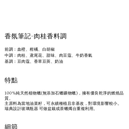
香氛筆記-肉桂香料調
前調：血橙、柑橘、白胡椒
中調：肉桂、鳶尾花、甜味、肉豆蔻、牛奶香氣
基調：豆肉蔻、香草豆莢、奶油
特點
100%純天然植物蠟(無添加石蠟礦物蠟)，擁有優良乾淨的燃燒品
質。
主原料為當地油菜籽，可永續種植且非基改，對環境影響較小。
瑞典設計玻璃瓶器 可做盆栽或茶蠟燭台重複利用。
細節