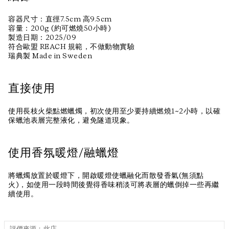
容器尺寸：直徑7.5cm 高9.5cm
容量：200g (約可燃燒50小時)
製造日期：2025/09
符合歐盟 REACH 規範，不做動物實驗
瑞典製 Made in Sweden
直接使用
使用長枝火柴點燃蠟燭，初次使用至少要持續燃燒1~2小時，以確
保蠟池表層完整液化，避免隧道現象。
使用香氛暖燈/融蠟燈
將蠟燭放置於暖燈下，開啟暖燈使蠟融化而散發香氣(無須點
火)，如使用一段時間後覺得香味稍淡可將表層的蠟倒掉一些再繼
續使用。