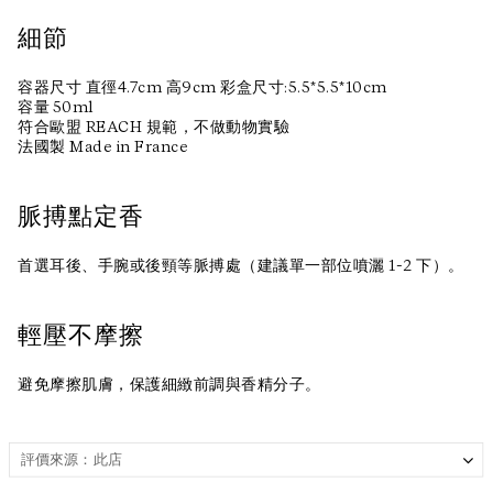
細節
容器尺寸 直徑4.7cm 高9cm 彩盒尺寸:5.5*5.5*10cm
容量 50ml
符合歐盟 REACH 規範，不做動物實驗
法國製 Made in France
脈搏點定香
首選耳後、手腕或後頸等脈搏處（建議單一部位噴灑 1-2 下）。
輕壓不摩擦
避免摩擦肌膚，保護細緻前調與香精分子。