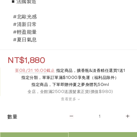
 ■ 法國製造
  #北歐光感
  #清新日常
  #輕盈能量
  #夏日氣息
NT$1,880
至
08/31 16:00
截止
指定商品，擴香瓶&淡香精任選買1送1
指定分類，單筆訂單滿$1000享免運（福利品除外）
指定商品，下單即贈仲夏之夢身體乳50ml
全店，全館滿2500送護髮素正貨(價值$980)
查看更多
數量