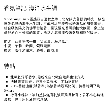
香氛筆記-海洋水生調
Soothing Sun 靈感源自夏秋之際，北歐陽光普照的時光，散發
無憂氣息的海洋水生調，可鹹可甜完美帶出哈密瓜的甜美果香，
結合吸飽陽光的佛手柑清香，呈現陽光普照的愉悅氛圍，穿上這
份舒適而不張揚的氣質，所到之處都能帶來微醺和煦的暖意。
前調｜西西里佛手柑、哈密瓜、海洋氣息
中調｜茉莉、鈴蘭、紫羅蘭葉
後調｜喀什米爾木、麝香、白琥珀
特點
■ 北歐乾淨系香水, 靈感來自北歐自然與生活方式
■ 法國專業調香，純素小眾香水，零動物實驗
■ 20%香精濃度(賦香率)為淡香精最高比例，持香時間平均
5+hrs
■ 持香小秘訣：噴前塗抹無香乳液可延長持香；若不小心噴過
濃郁，也可用乳液輕拭調整。