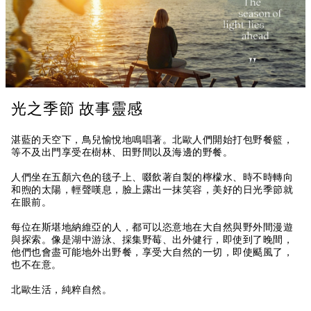
光之季節 故事靈感
湛藍的天空下，鳥兒愉悅地鳴唱著。北歐人們開始打包野餐籃，
等不及出門享受在樹林、田野間以及海邊的野餐。
人們坐在五顏六色的毯子上、啜飲著自製的檸檬水、時不時轉向
和煦的太陽，輕聲嘆息，臉上露出一抹笑容，美好的日光季節就
在眼前。
每位在斯堪地納維亞的人，都可以恣意地在大自然與野外間漫遊
與探索。像是湖中游泳、採集野莓、出外健行，即使到了晚間，
他們也會盡可能地外出野餐，享受大自然的一切，即使颳風了，
也不在意。
北歐生活，純粹自然。