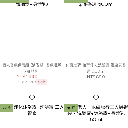
個人香氛保養組 (淡香精+香氛蠟燭
仲夏之夢 植萃淨化洗髮露 溫柔花香
+身體乳)
調 500ml
NT$1,990
NT$880
NT$3,440
5.8折
72折
45折