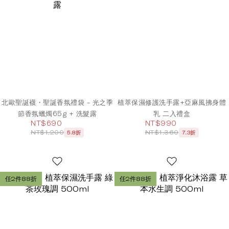
北歐聖誕襪・聖誕香氛禮袋 - 光之季
植萃保濕修護洗手露+亞麻風拂身體
節香氛蠟燭65g + 洗髮露
乳 二入禮盒
NT$690
NT$990
NT$1,200
NT$1,360
5.8折
7.3折
任2件88折
任2件88折