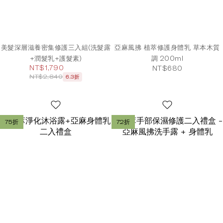
美髮深層滋養密集修護三入組(洗髮露
亞麻風拂 植萃修護身體乳 草本木質
+潤髮乳+護髮素)
調 200ml
NT$1,790
NT$680
NT$2,840
6.3折
75折
72折