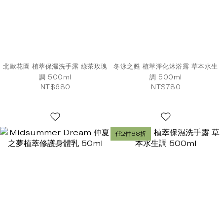
北歐花園 植萃保濕洗手露 綠茶玫瑰
冬泳之甦 植萃淨化沐浴露 草本水生
調 500ml
調 500ml
NT$680
NT$780
任2件88折