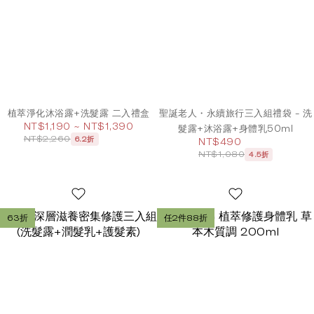
植萃淨化沐浴露+洗髮露 二入禮盒
聖誕老人・永續旅行三入組禮袋 - 洗
NT$1,190 ~ NT$1,390
髮露+沐浴露+身體乳50ml
NT$2,260
6.2折
NT$490
NT$1,080
4.5折
63折
任2件88折