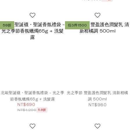
58折
任3件1500
北歐聖誕襪・聖誕香氛禮袋 - 光之季
光之季節 豐盈護色潤髮乳 清新柑橘
節香氛蠟燭65g + 洗髮露
調 500ml
NT$690
NT$980
NT$1,200
5.8折