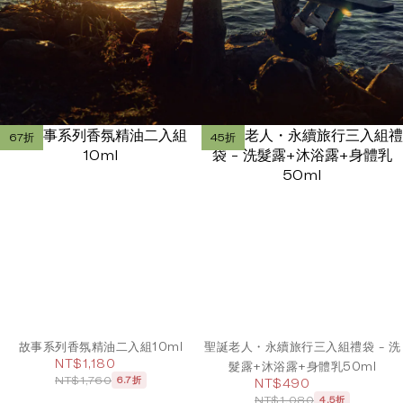
67折
45折
故事系列香氛精油二入組10ml
聖誕老人・永續旅行三入組禮袋 - 洗
NT$1,180
髮露+沐浴露+身體乳50ml
NT$1,760
6.7折
NT$490
NT$1,080
4.5折