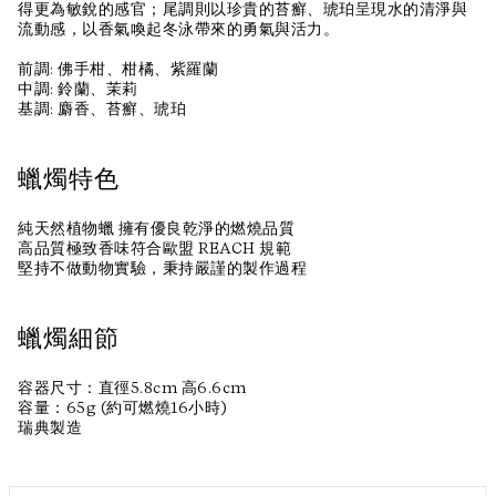
得更為敏銳的感官；尾調則以珍貴的苔癬、琥珀呈現水的清淨與
流動感，以香氣喚起冬泳帶來的勇氣與活力。
前調: 佛⼿柑、柑橘、紫羅蘭
中調: 鈴蘭、茉莉
基調: 麝⾹、苔癬、琥珀
蠟燭特色
純天然植物蠟 擁有優良乾淨的燃燒品質
高品質極致香味符合歐盟 REACH 規範
堅持不做動物實驗，秉持嚴謹的製作過程
蠟燭細節
容器尺寸：直徑5.8cm 高6.6cm
容量：65g (約可燃燒16小時)
瑞典製造