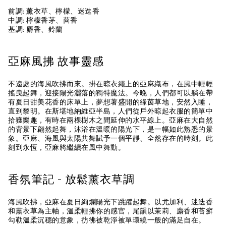
前調: 薰⾐草、檸檬、迷迭⾹
中調: 檸檬⾹茅、茴⾹
基調: 麝⾹、鈴蘭
亞麻風拂 故事靈感
不遠處的海風吹拂而來。掛在晾衣繩上的亞麻織布，在風中輕輕
搖曳起舞，迎接陽光灑落的獨特魔法。今晚，人們都可以躺在帶
有夏日甜美花香的床單上，夢想著盛開的綠茵草地，安然入睡，
直到黎明。在斯堪地納維亞半島，人們從戶外晾起衣服的簡單中
拾獲樂趣，有時在兩棵樹木之間延伸的水平線上。亞麻在大自然
的背景下翩然起舞，沐浴在溫暖的陽光下，是一幅如此熟悉的景
象。亞麻、海風與太陽共舞賦予一個平靜、全然存在的時刻。此
刻到永恆，亞麻將繼續在風中舞動。
香氛筆記 - 放鬆薰衣草調
海風吹拂，亞麻在夏日絢爛陽光下跳躍起舞。以尤加利、迷迭香
和薰衣草為主軸，溫柔輕拂你的感官，尾韻以茉莉、麝香和苔癬
勾勒溫柔沉穩的意象，彷彿被乾淨被單環繞一般的滿足自在。