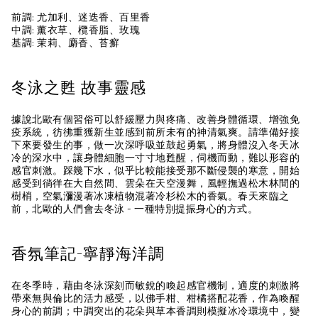
前調: 尤加利、迷迭⾹、百里香
中調: 薰衣草、欖香脂、玫瑰
基調: 茉莉、麝⾹、苔癬
冬泳之甦 故事靈感
據說北歐有個習俗可以舒緩壓力與疼痛、改善身體循環、增強免
疫系統，彷彿重獲新生並感到前所未有的神清氣爽。請準備好接
下來要發生的事，做一次深呼吸並鼓起勇氣，將身體沒入冬天冰
冷的深水中，讓身體細胞一寸寸地甦醒，伺機而動，難以形容的
感官刺激。踩幾下水，似乎比較能接受那不斷侵襲的寒意，開始
感受到徜徉在大自然間、雲朵在天空漫舞，風輕撫過松木林間的
樹梢，空氣瀰漫著冰凍植物混著冷杉松木的香氣。春天來臨之
前，北歐的人們會去冬泳 - 一種特別提振身心的方式。
香氛筆記-寧靜海洋調
在冬季時，藉由冬泳深刻而敏銳的喚起感官機制，適度的刺激將
帶來無與倫比的活力感受，以佛手柑、柑橘搭配花香，作為喚醒
身心的前調；中調突出的花朵與草本香調則模擬冰冷環境中，變