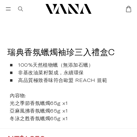
會員登入
優惠專區
Lisa Larson聯名專區
瑞典香氛蠟燭袖珍三入禮盒C
■   100%天然植物蠟（無添加石蠟）
■   非基改油菜籽製成，永續環保
■   高品質極致香味符合歐盟 REACH 規範
內容物:
光之季節香氛蠟燭65g x1
亞麻風拂香氛蠟燭65g x1
冬泳之甦香氛蠟燭65g x1