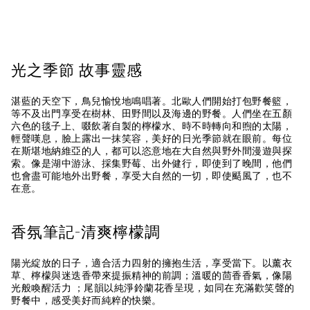
光之季節 故事靈感
湛藍的天空下，鳥兒愉悅地鳴唱著。北歐人們開始打包野餐籃，
等不及出門享受在樹林、田野間以及海邊的野餐。人們坐在五顏
六色的毯子上、啜飲著自製的檸檬水、時不時轉向和煦的太陽，
輕聲嘆息，臉上露出一抹笑容，美好的日光季節就在眼前。每位
在斯堪地納維亞的人，都可以恣意地在大自然與野外間漫遊與探
索。像是湖中游泳、採集野莓、出外健行，即使到了晚間，他們
也會盡可能地外出野餐，享受大自然的一切，即使颳風了，也不
在意。
香氛筆記-清爽檸檬調
陽光綻放的日子，適合活力四射的擁抱生活，享受當下。以薰衣
草、檸檬與迷迭香帶來提振精神的前調；溫暖的茴香香氣，像陽
光般喚醒活力 ；尾韻以純淨鈴蘭花香呈現，如同在充滿歡笑聲的
野餐中，感受美好而純粹的快樂。