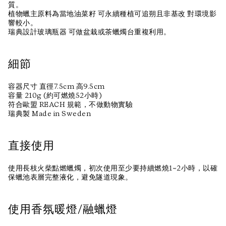
質。
植物蠟主原料為當地油菜籽 可永續種植可追朔且非基改 對環境影
響較小。
瑞典設計玻璃瓶器 可做盆栽或茶蠟燭台重複利用。
細節
容器尺寸 直徑7.5cm 高9.5cm
容量 210g (約可燃燒52小時)
符合歐盟 REACH 規範，不做動物實驗
瑞典製 Made in Sweden
直接使用
使用長枝火柴點燃蠟燭，初次使用至少要持續燃燒1~2小時，以確
保蠟池表層完整液化，避免隧道現象。
使用香氛暖燈/融蠟燈