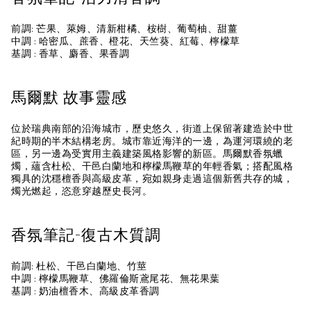
前調: 芒果、萊姆、清新柑橘、桉樹、葡萄柚、甜薑
中調 : 哈密瓜、蔗香、橙花、天竺葵、紅莓、檸檬草
基調 : 香草、麝香、果香調
馬爾默 故事靈感
位於瑞典南部的沿海城市，歷史悠久，街道上保留著建造於中世
紀時期的半木結構老房。城市靠近海洋的一邊，為運河環繞的老
區，另一邊為受實用主義建築風格影響的新區。馬爾默香氛蠟
燭，蘊含杜松、干邑白蘭地和檸檬馬鞭草的年輕香氣；搭配風格
獨具的沈穩檀香與高級皮革，宛如親身走過這個新舊共存的城，
燭光燃起，恣意穿越歷史長河。
香氛筆記-復古木質調
前調: 杜松、干邑白蘭地、竹莖
中調 : 檸檬馬鞭草、佛羅倫斯鳶尾花、無花果葉
基調 : 奶油檀香木、高級皮革香調