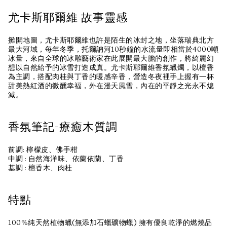
尤卡斯耶爾維 故事靈感
攤開地圖，尤卡斯耶爾維也許是陌生的冰封之地，坐落瑞典北方
最大河域，每年冬季，托爾訥河10秒鐘的水流量即相當於4000噸
冰量，來自全球的冰雕藝術家在此展開最大膽的創作，將綺麗幻
想以自然給予的冰雪打造成真。尤卡斯耶爾維香氛蠟燭，以檀香
為主調，搭配肉桂與丁香的暖感辛香，營造冬夜裡手上握有一杯
甜美熱紅酒的微醺幸福，外在漫天風雪，內在的平靜之光永不熄
滅。
香氛筆記-療癒木質調
前調: 檸檬皮、佛手柑
中調 : 自然海洋味、依蘭依蘭、丁香
基調 : 檀香木、肉桂
特點
100%純天然植物蠟(無添加石蠟礦物蠟) 擁有優良乾淨的燃燒品