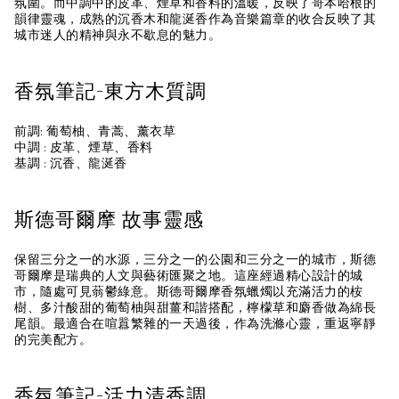
氛圍。而中調中的皮革、煙草和香料的溫暖，反映了哥本哈根的
韻律靈魂，成熟的沉香木和龍涎香作為音樂篇章的收合反映了其
城市迷人的精神與永不歇息的魅力。
香氛筆記-東方木質調
前調: 葡萄柚、青蒿、薰衣草
中調 : 皮革、煙草、香料
基調 : 沉香、龍涎香
斯德哥爾摩 故事靈感
保留三分之一的水源，三分之一的公園和三分之一的城市，斯德
哥爾摩是瑞典的人文與藝術匯聚之地。這座經過精心設計的城
市，隨處可見蓊鬱綠意。斯德哥爾摩香氛蠟燭以充滿活力的桉
樹、多汁酸甜的葡萄柚與甜薑和諧搭配，檸檬草和麝香做為綿長
尾韻。最適合在喧囂繁雜的一天過後，作為洗滌心靈，重返寧靜
的完美配方。
香氛筆記-活力清香調