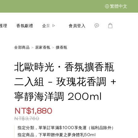
繁體中文
會員登入
護理
香氛獻禮
企業禮贈
故事系列
部落格
全部商品
>
居家香氛
>
擴香瓶
北歐時光・香氛擴香瓶
二入組 - 玫瑰花香調 +
寧靜海洋調 200ml
NT$1,880
NT$3,760
指定分類，單筆訂單滿$1000享免運（福利品除外）
指定商品，下單即贈仲夏之夢身體乳50ml