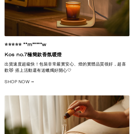
⭐⭐⭐⭐⭐ **m*****w
Kos no.7極簡款香氛暖燈
出貨速度超級快！包裝非常嚴實安心、燈的實體品質很好，超喜
歡😻 搭上活動還有送蠟燭好開心🤍
SHOP NOW ⭢