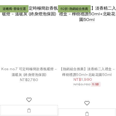
送蠟燭-香味任選
52折-熱銷組合推薦
Kos no.7 可定時極簡款香氛暖燈 -
【熱銷組合推薦】淡香精二入禮盒 -
溫暖灰 (終身燈泡保固)
樺樹禮讚50ml+北歐花園50ml
NT$1,990
NT$2,780
NT$3,760
5.3折