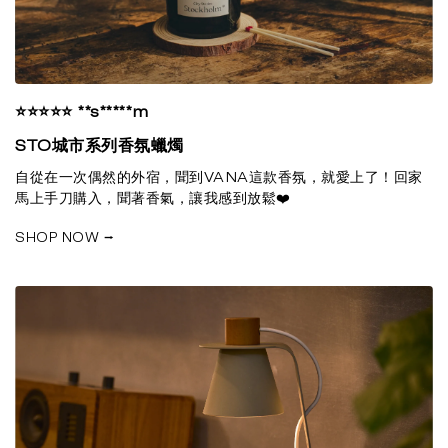
⭐⭐⭐⭐⭐ **s*****m
STO城市系列香氛蠟燭
自從在一次偶然的外宿，聞到VANA這款香氛，就愛上了！回家
馬上手刀購入，聞著香氣，讓我感到放鬆❤️
SHOP NOW ⭢