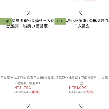
63折
75折
美髮深層滋養密集修護三入組(洗髮露
植萃淨化沐浴露+亞麻身體乳 二入禮
+潤髮乳+護髮素)
盒
NT$1,790
NT$1,090
NT$2,840
NT$1,460
6.3折
7.5折