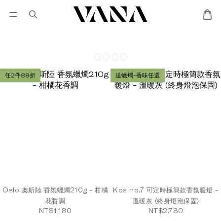
會員登入
優惠專區
Lisa Larson聯名專區
任2件88折
送蠟燭-香味任選
Oslo 奧斯陸 香氛蠟燭210g - 柑橘
Kos no.7 可定時極簡款香氛暖燈 -
花香調
溫暖灰 (終身燈泡保固)
NT$1,180
NT$2,780