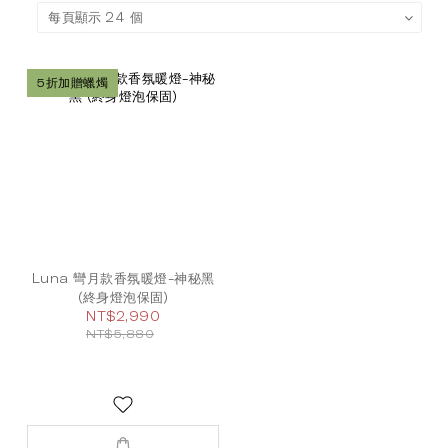
5折加贈蠟燭
Luna 彎月款香氛暖燈-神秘黑
(終身燈泡保固)
NT$2,990
NT$5,880